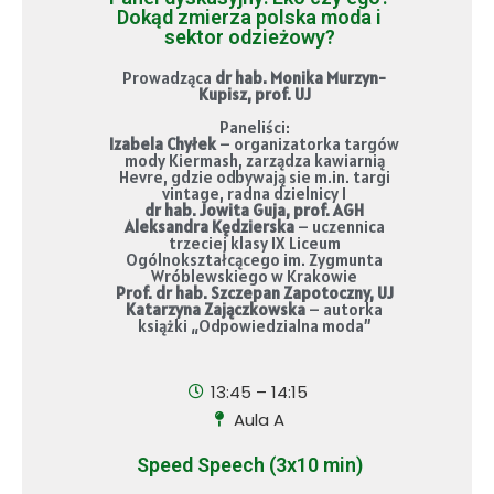
Dokąd zmierza polska moda i
sektor odzieżowy?
Prowadząca
dr hab. Monika Murzyn-
Kupisz, prof. UJ
Paneliści:
Izabela Chyłek
– organizatorka targów
mody Kiermash, zarządza kawiarnią
Hevre, gdzie odbywają sie m.in. targi
vintage, radna dzielnicy I
dr hab. Jowita Guja, prof. AGH
Aleksandra Kędzierska
– uczennica
trzeciej klasy IX Liceum
Ogólnokształcącego im. Zygmunta
Wróblewskiego w Krakowie
Prof. dr hab. Szczepan Zapotoczny, UJ
Katarzyna Zajączkowska
– autorka
książki „Odpowiedzialna moda”
13:45 – 14:15
Aula A
Speed Speech (3x10 min)