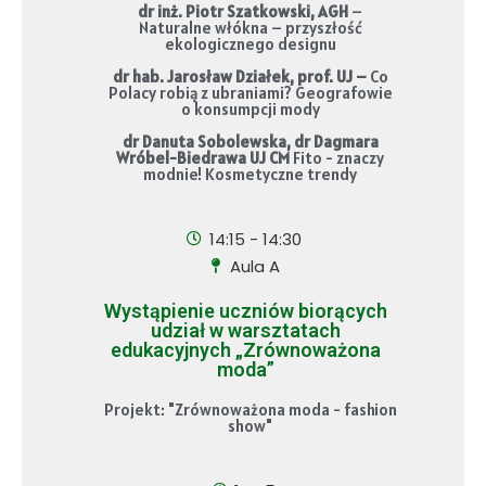
dr inż. Piotr Szatkowski, AGH
–
Naturalne włókna – przyszłość
ekologicznego designu
dr hab. Jarosław Działek, prof. UJ –
Co
Polacy robią z ubraniami? Geografowie
o konsumpcji mody
dr Danuta Sobolewska, dr Dagmara
Wróbel-Biedrawa UJ CM
Fito - znaczy
modnie! Kosmetyczne trendy
14:15 - 14:30
Aula A
Wystąpienie uczniów biorących
udział w warsztatach
edukacyjnych „Zrównoważona
moda”
Projekt: "Zrównoważona moda - fashion
show"