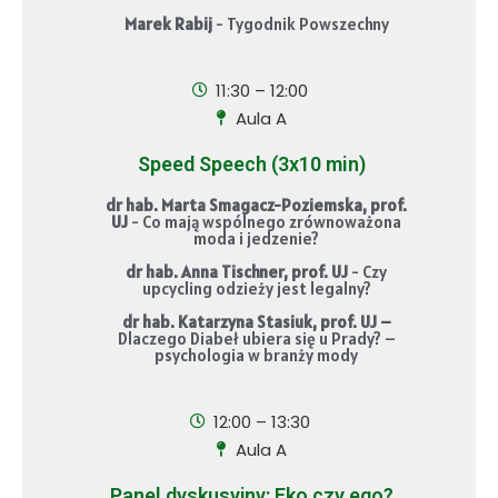
Marek Rabij
- Tygodnik Powszechny
11:30 – 12:00
Aula A
Speed Speech (3x10 min)
dr hab. Marta Smagacz-Poziemska, prof.
UJ
- Co mają wspólnego zrównoważona
moda i jedzenie?
dr hab. Anna Tischner, prof. UJ
- Czy
upcycling odzieży jest legalny?
dr hab. Katarzyna Stasiuk, prof. UJ –
Dlaczego Diabeł ubiera się u Prady? –
psychologia w branży mody
12:00 – 13:30
Aula A
Panel dyskusyjny: Eko czy ego?